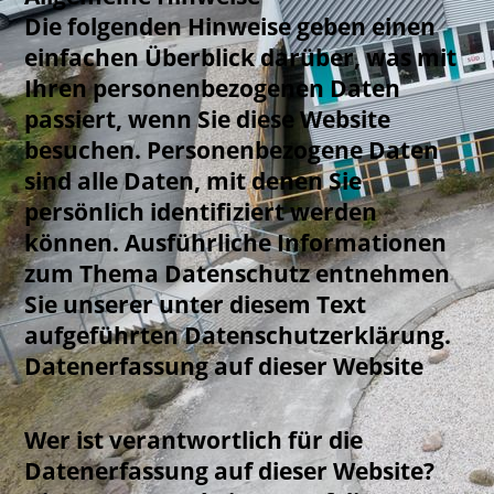
Die folgenden Hinweise geben einen
einfachen Überblick darüber, was mit
Ihren personenbezogenen Daten
passiert, wenn Sie diese Website
besuchen. Personenbezogene Daten
sind alle Daten, mit denen Sie
persönlich identifiziert werden
können. Ausführliche Informationen
zum Thema Datenschutz entnehmen
Sie unserer unter diesem Text
aufgeführten Datenschutzerklärung.
Datenerfassung auf dieser Website
Wer ist verantwortlich für die
Datenerfassung auf dieser Website?