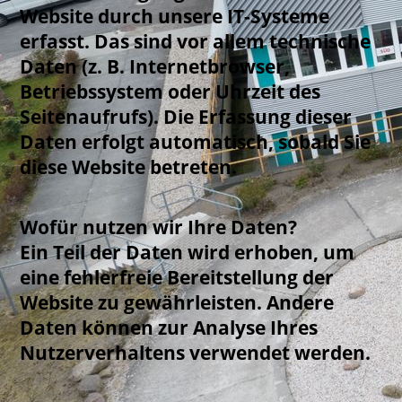
Website durch unsere IT-Systeme
erfasst. Das sind vor allem technische
Daten (z. B. Internetbrowser,
Betriebssystem oder Uhrzeit des
Seitenaufrufs). Die Erfassung dieser
Daten erfolgt automatisch, sobald Sie
diese Website betreten.
Wofür nutzen wir Ihre Daten?
Ein Teil der Daten wird erhoben, um
eine fehlerfreie Bereitstellung der
Website zu gewährleisten. Andere
Daten können zur Analyse Ihres
Nutzerverhaltens verwendet werden.