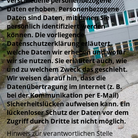
verschiedene personenbezogene
Daten erhoben. Personenbezogene
Daten sind Daten, mit denen Sie
persönlich identifiziert werden
können. Die vorliegende
Datenschutzerklärung erläutert,
welche Daten wir erheben und wofür
wir sie nutzen. Sie erläutert auch, wie
und zu welchem Zweck das geschieht.
Wir weisen darauf hin, dass die
Datenübertragung im Internet (z. B.
bei der Kommunikation per E-Mail)
Sicherheitslücken aufweisen kann. Ein
lückenloser Schutz der Daten vor dem
Zugriff durch Dritte ist nicht möglich.
Hinweis zur verantwortlichen Stelle