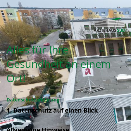
Alles für Ihre
Gesundheit an einem
Ort!
Datenschutzerklärung
1. Datenschutz auf einen Blick
Allgemeine Hinweise