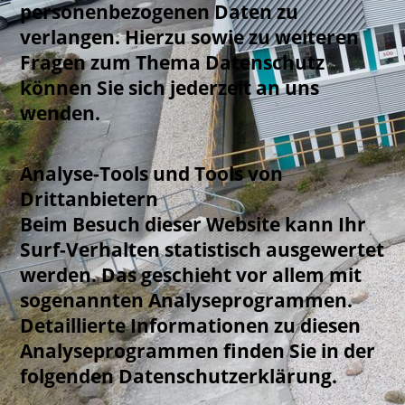
personenbezogenen Daten zu
verlangen. Hierzu sowie zu weiteren
Fragen zum Thema Datenschutz
können Sie sich jederzeit an uns
wenden.
Analyse-Tools und Tools von
Drittanbietern
Beim Besuch dieser Website kann Ihr
Surf-Verhalten statistisch ausgewertet
werden. Das geschieht vor allem mit
sogenannten Analyseprogrammen.
Detaillierte Informationen zu diesen
Analyseprogrammen finden Sie in der
folgenden Datenschutzerklärung.