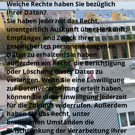
Welche Rechte haben Sie bezüglich
Ihrer Daten?
Sie haben jederzeit das Recht,
unentgeltlich Auskunft über Herkunft,
Empfänger und Zweck Ihrer
gespeicherten personenbezogenen
Daten zu erhalten. Sie haben
außerdem ein Recht, die Berichtigung
oder Löschung dieser Daten zu
verlangen. Wenn Sie eine Einwilligung
zur Datenverarbeitung erteilt haben,
können Sie diese Einwilligung jederzeit
für die Zukunft widerrufen. Außerdem
haben Sie das Recht, unter
bestimmten Umständen die
Einschränkung der Verarbeitung Ihrer