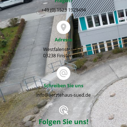
Fragen?
+49 (0) 1523 1929494
Adresse
Westfalenstraße 2,
03238 Finsterwalde
Schreiben Sie uns
info@aerztehaus-sued.de
Folgen Sie uns!