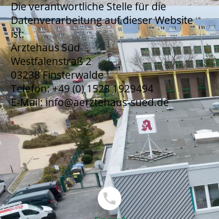
Die verantwortliche Stelle für die
Datenverarbeitung auf dieser Website
ist:
Ärztehaus Süd
Westfalenstraß 2
03238 Finsterwalde
Telefon: +49 (0) 1523 1929494
E-Mail: info@aerztehaus-sued.de