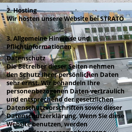
2. Hosting
Wir hosten unsere Website bei STRATO
3. Allgemeine Hinweise und
Pflichtinformationen
Datenschutz
Die Betreiber dieser Seiten nehmen
den Schutz Ihrer persönlichen Daten
sehr ernst. Wir behandeln Ihre
personenbezogenen Daten vertraulich
und entsprechend der gesetzlichen
Datenschutzvorschriften sowie dieser
Datenschutzerklärung. Wenn Sie diese
Website benutzen, werden