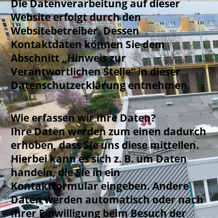
Die Datenverarbeitung auf dieser
Website erfolgt durch den
Websitebetreiber. Dessen
Kontaktdaten können Sie dem
Abschnitt „Hinweis zur
Verantwortlichen Stelle“ in dieser
Datenschutzerklärung entnehmen.
Wie erfassen wir Ihre Daten?
Ihre Daten werden zum einen dadurch
erhoben, dass Sie uns diese mitteilen.
Hierbei kann es sich z. B. um Daten
handeln, die Sie in ein
Kontaktformular eingeben. Andere
Daten werden automatisch oder nach
Ihrer Einwilligung beim Besuch der